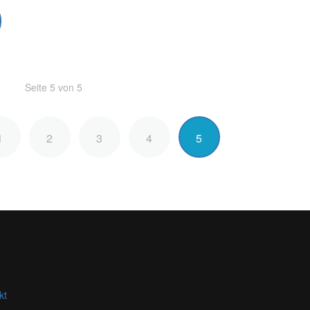
Seite 5 von 5
1
2
3
4
5
kt