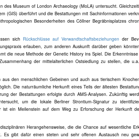
ten des Museum of London Archaeology (MoLA) untersucht. Gleichzeit
em (GIS) überführt und die Bestattungen mit Sachinformationen verkn
thropologischen Besonderheiten des Cöllner Begräbnisplatzes chron
assen sich
Rückschlüsse auf Verwandtschaftsbeziehungen
der Bevö
ttungspraxis erlauben, zum anderen Auskunft darüber geben könnten
mmt die neue Methode der Genetic History ins Spiel. Die Erkenntniss
sammenhang der mittelalterlichen Ostsiedlung zu stellen, die u.a. 
n aus den menschlichen Gebeinen und auch aus tierischem Knochen
glich. Die naturräumliche Herkunft eines Teils der ältesten Bestattu
erung der Bestattungen erfolgte durch AMS-Analysen. Zukünftig wer
rsucht, um die lokale Berliner Strontium-Signatur zu identifizie
tur ist ein Meilenstein auf dem Weg zu Erforschung der Herkunft de
erdisziplinären Herangehensweise, die die Chance auf wesentliche Er
cht. Es gibt dafür einen steten und sehr offenen Austausch neu ge