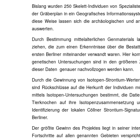
Bislang wurden 250 Skelett-Individuen von Spezialis
der Gräberplan in ein Geografisches Informationssyst
diese Weise lassen sich die archäologischen und an
auswerten.
Durch Bestimmung mittelalterlichen Genmaterials l
ziehen, die zum einen Erkenntnisse über die Besta
ersten Berliner miteinander verwandt waren. Hier ko
genetischen Untersuchungen sind in den größeren Zu
dieser Daten genauer nachvollzogen werden kann.
Durch die Gewinnung von Isotopen-Strontium-Werte
sind Rückschlüsse auf die Herkunft der Individuen mö
mittels Isotopen-Untersuchungen bestimmt, die Dati
Tierknochen auf ihre Isotopenzusammensetzung unte
Identifizierung der lokalen Cöllner Strontium-Signa
Berliner.
Der größte Gewinn des Projektes liegt in seiner int
Fortschritte auf allen genannten Gebieten verspri