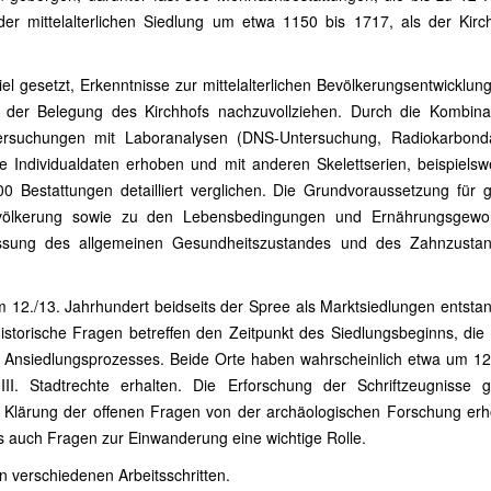
er mittelalterlichen Siedlung um etwa 1150 bis 1717, als der Kirc
el gesetzt, Erkenntnisse zur mittelalterlichen Bevölkerungsentwicklung
g der Belegung des Kirchhofs nachzuvollziehen. Durch die Kombina
tersuchungen mit Laboranalysen (DNS-Untersuchung, Radiokarbonda
 Individualdaten erhoben und mit anderen Skelettserien, beispielsw
000 Bestattungen detailliert verglichen. Die Grundvoraussetzung für
völkerung sowie zu den Lebensbedingungen und Ernährungsgewo
fassung des allgemeinen Gesundheitszustandes und des Zahnzusta
im 12./13. Jahrhundert beidseits der Spree als Marktsiedlungen entst
istorische Fragen betreffen den Zeitpunkt des Siedlungsbeginns, die
des Ansiedlungsprozesses. Beide Orte haben wahrscheinlich etwa um 1
I. Stadtrechte erhalten. Die Erforschung der Schriftzeugnisse gi
e Klärung der offenen Fragen von der archäologischen Forschung erho
ls auch Fragen zur Einwanderung eine wichtige Rolle.
in verschiedenen Arbeitsschritten.