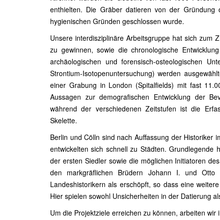
enthielten. Die Gräber datieren von der Gründung d
hygienischen Gründen geschlossen wurde.
Unsere interdisziplinäre Arbeitsgruppe hat sich zum Zi
zu gewinnen, sowie die chronologische Entwicklun
archäologischen und forensisch-osteologischen Un
Strontium-Isotopenuntersuchung) werden ausgewählte
einer Grabung in London (Spitalfields) mit fast 11.
Aussagen zur demografischen Entwicklung der Be
während der verschiedenen Zeitstufen ist die Er
Skelette.
Berlin und Cölln sind nach Auffassung der Historiker 
entwickelten sich schnell zu Städten. Grundlegende h
der ersten Siedler sowie die möglichen Initiatoren 
den markgräflichen Brüdern Johann I. und Otto II
Landeshistorikern als erschöpft, so dass eine weiter
Hier spielen sowohl Unsicherheiten in der Datierung a
Um die Projektziele erreichen zu können, arbeiten wir 