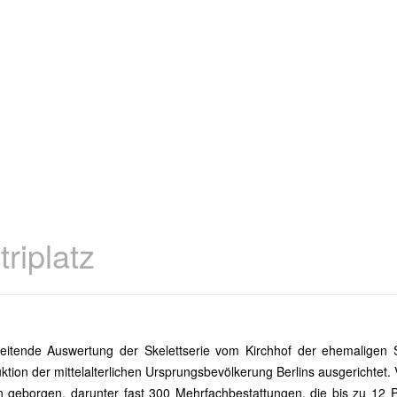
riplatz
itende Auswertung der Skelettserie vom Kirchhof der ehemaligen St
ruktion der mittelalterlichen Ursprungsbevölkerung Berlins ausgerichtet
 geborgen, darunter fast 300 Mehrfachbestattungen, die bis zu 12 