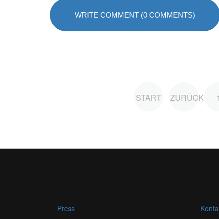
WRITE COMMENT (0 COMMENTS)
START
ZURÜCK
Press
Konta