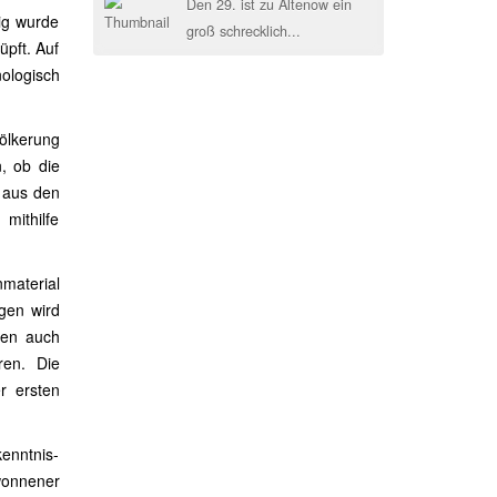
Den 29. ist zu Altenow ein
ig wurde
groß schrecklich...
üpft. Auf
ologisch
lkerung
, ob die
e aus den
mithilfe
material
ngen wird
den auch
ren. Die
r ersten
kenntnis-
wonnener