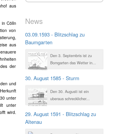
hhof aus
News
 in Cölln
tion von
03.09.1593 - Blitzschlag zu
tierung,
Baumgarten
eise aus
 genauere
Den 3. Septembris ist zu
hnheiten
Bomgarten das Wetter in...
ndes der
30. August 1585 - Sturm
anden und
 Herkunft
Den 30. Augusti ist ein
230 unter
uberaus schrecklicher...
lt unter
fft wird.
29. August 1591 - Blitzschlag zu
Altenau