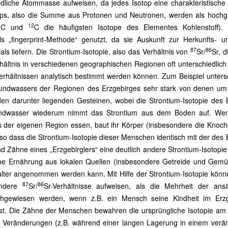
edliche Atommasse aufweisen, da jedes Isotop eine charakteristische
ps, also die Summe aus Protonen und Neutronen, werden als hochge
3
12
C und
C die häufigsten Isotope des Elementes Kohlenstoff).
s „fingerprint-Methode“ genutzt, da sie Auskunft zur Herkunfts- u
87
86
 liefern. Die Strontium-Isotopie, also das Verhältnis von
Sr/
Sr, d
hältnis in verschiedenen geographischen Regionen oft unterschiedlich 
erhältnissen analytisch bestimmt werden können. Zum Beispiel unters
rundwassers der Regionen des Erzgebirges sehr stark von denen um 
en darunter liegenden Gesteinen, wobei die Strontium-Isotopie des
rundwasser wiederum nimmt das Strontium aus dem Boden auf. Wen
s der eigenen Region essen, baut ihr Körper (insbesondere die Knoc
o dass die Strontium-Isotopie dieser Menschen identisch mit der des
d Zähne eines „Erzgebirglers“ eine deutlich andere Strontium-Isotopie 
 eine Ernährung aus lokalen Quellen (insbesondere Getreide und Gemü
lalter angenommen werden kann. Mit Hilfe der Strontium-Isotopie könn
87
86
 andere
Sr/
Sr-Verhältnisse aufweisen, als die Mehrheit der ans
hgewiesen werden, wenn z.B. ein Mensch seine Kindheit im Erzg
 ist. Die Zähne der Menschen bewahren die ursprüngliche Isotopie am
n Veränderungen (z.B. während einer langen Lagerung in einem verä