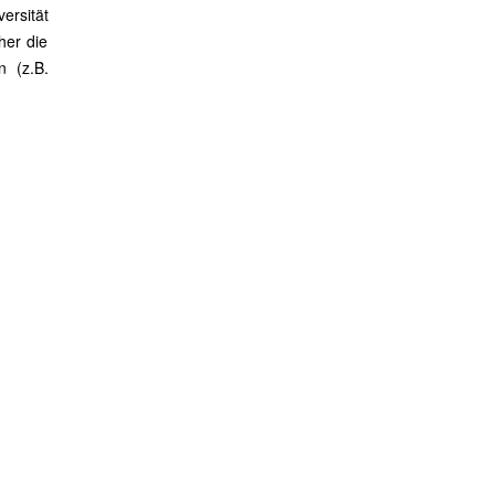
ersität
her die
n (z.B.