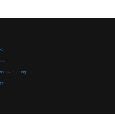
kt
essum
schutzerklärung
ap