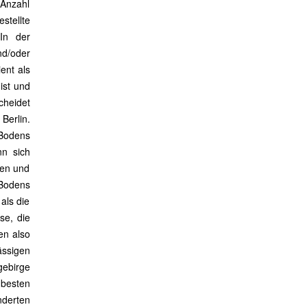
 Anzahl
stellte
 In der
nd/oder
ient als
ist und
cheidet
Berlin.
 Bodens
n sich
hen und
 Bodens
als die
se, die
en also
ässigen
ebirge
 besten
nderten