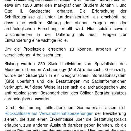
etwa um 1230 unter den markgräflichen Brüdern Johann I. und
Otto III. Stadtrechte erhalten. Die Erforschung der
Schriftzeugnisse gilt unter Landeshistorikern als erschöpft, so
dass eine weitere Klärung der offenen Fragen von der
archäologischen Forschung erhofft wird. Hier spielen sowohl
Unsicherheiten in der Datierung als auch Fragen zur
Einwanderung eine wichtige Rolle.
Um die Projektziele erreichen zu können, arbeiten wir in
verschiedenen Arbeitsschritten.
Bislang wurden 250 Skelett-Individuen von Spezialisten des
Museum of London Archaeology (MoLA) untersucht. Gleichzeitig
wurde der Gräberplan in ein Geografisches Informationssystem
(GIS) überführt und die Bestattungen mit Sachinformationen
verknüpft. Auf diese Weise lassen sich die archäologischen und
anthropologischen Besonderheiten des Cöllner Begräbnisplatzes
chronologisch auswerten.
Durch Bestimmung mittelalterlichen Genmaterials lassen sich
Rückschlüsse auf Verwandtschaftsbeziehungen
der Bevölkerung
ziehen, die zum einen Erkenntnisse über die Bestattungspraxis
erlauben, zum anderen Auskunft darüber geben könnten, ob die
ersten Berliner miteinander verwandt waren. Hier kommt die neue