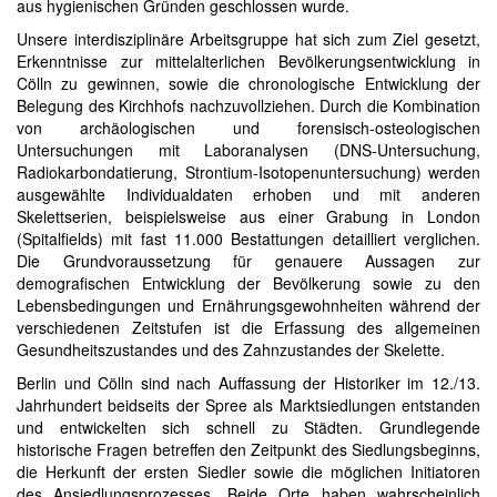
aus hygienischen Gründen geschlossen wurde.
Unsere interdisziplinäre Arbeitsgruppe hat sich zum Ziel gesetzt,
Erkenntnisse zur mittelalterlichen Bevölkerungsentwicklung in
Cölln zu gewinnen, sowie die chronologische Entwicklung der
Belegung des Kirchhofs nachzuvollziehen. Durch die Kombination
von archäologischen und forensisch-osteologischen
Untersuchungen mit Laboranalysen (DNS-Untersuchung,
Radiokarbondatierung, Strontium-Isotopenuntersuchung) werden
ausgewählte Individualdaten erhoben und mit anderen
Skelettserien, beispielsweise aus einer Grabung in London
(Spitalfields) mit fast 11.000 Bestattungen detailliert verglichen.
Die Grundvoraussetzung für genauere Aussagen zur
demografischen Entwicklung der Bevölkerung sowie zu den
Lebensbedingungen und Ernährungsgewohnheiten während der
verschiedenen Zeitstufen ist die Erfassung des allgemeinen
Gesundheitszustandes und des Zahnzustandes der Skelette.
Berlin und Cölln sind nach Auffassung der Historiker im 12./13.
Jahrhundert beidseits der Spree als Marktsiedlungen entstanden
und entwickelten sich schnell zu Städten. Grundlegende
historische Fragen betreffen den Zeitpunkt des Siedlungsbeginns,
die Herkunft der ersten Siedler sowie die möglichen Initiatoren
des Ansiedlungsprozesses. Beide Orte haben wahrscheinlich