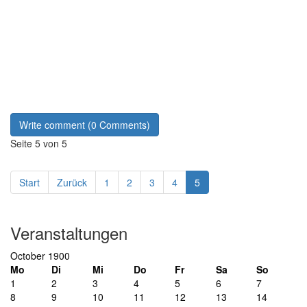
Write comment (0 Comments)
Seite 5 von 5
Start
Zurück
1
2
3
4
5
Previous
Previous
Next
Next
Veranstaltungen
Year
Month
Year
Month
October 1900
Mo
Di
Mi
Do
Fr
Sa
So
1
2
3
4
5
6
7
8
9
10
11
12
13
14