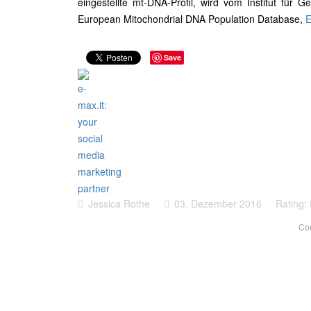
eingestellte mt-DNA-Profil, wird vom Institut für G
European Mitochondrial DNA Population Database,
E
Save
Jessica Rothe
03. Dezember 2016
Rating:
Co