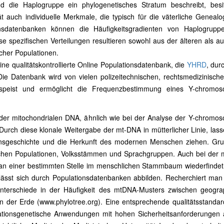
die Haplogruppe ein phylogenetisches Stratum beschreibt, besit
t auch individuelle Merkmale, die typisch für die väterliche Genealo
nsdatenbanken können die Häufigkeitsgradienten von Haplogrupp
ese spezifischen Verteilungen resultieren sowohl aus der älteren als a
cher Populationen.
ne qualitätskontrollierte Online Populationsdatenbank, die
YHRD
, dur
ie Datenbank wird von vielen polizeitechnischen, rechtsmedizinisch
gespeist und ermöglicht die Frequenzbestimmung eines Y-chromos
der mitochondrialen DNA, ähnlich wie bei der Analyse der Y-chromo
urch diese klonale Weitergabe der mt-DNA in mütterlicher Linie, lass
onsgeschichte und die Herkunft des modernen Menschen ziehen. Gr
zwischen Populationen, Volksstämmen und Sprachgruppen. Auch bei der
h an einer bestimmten Stelle im menschlichen Stammbaum wiederfindet
 lässt sich durch Populationsdatenbanken abbilden. Recherchiert man
terschiede in der Häufigkeit des mtDNA-Musters zwischen geogra
en der Erde (
www.phylotree.org
). Eine entsprechende qualitätsstandard
ationsgenetische Anwendungen mit hohen Sicherheitsanforderungen