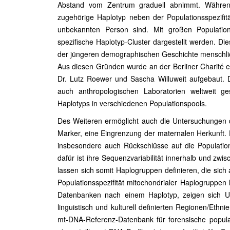
Abstand vom Zentrum graduell abnimmt. Während 
zugehörige Haplotyp neben der Populationsspezifitä
unbekannten Person sind. Mit großen Populatio
spezifische Haplotyp-Cluster dargestellt werden. Di
der jüngeren demographischen Geschichte menschli
Aus diesen Gründen wurde an der Berliner Charité ei
Dr. Lutz Roewer und Sascha Willuweit aufgebaut. D
auch anthropologischen Laboratorien weltweit 
Haplotyps in verschiedenen Populationspools.
Des Weiteren ermöglicht auch die Untersuchungen 
Marker, eine Eingrenzung der maternalen Herkunft. D
insbesondere auch Rückschlüsse auf die Populati
dafür ist ihre Sequenzvariabilität innerhalb und 
lassen sich somit Haplogruppen definieren, die sic
Populationsspezifität mitochondrialer Haplogruppen
Datenbanken nach einem Haplotyp, zeigen sich Un
linguistisch und kulturell definierten Regionen/Ethni
mt-DNA-Referenz-Datenbank für forensische popul