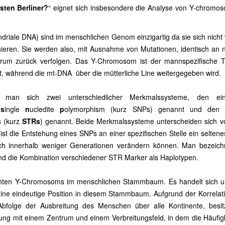
sten Berliner?
“ eignet sich insbesondere die Analyse von Y-chromo
iale DNA) sind im menschlichen Genom einzigartig da sie sich nicht 
ren. Sie werden also, mit Ausnahme von Mutationen, identisch an 
rrum zurück verfolgen. Das Y-Chromosom ist der mannspezifische T
bt, während die mt-DNA über die mütterliche Line weitergegeben wird.
man sich zwei unterschiedlicher Merkmalssysteme, den ein
r
s
ingle
n
ucledite
p
olymorphism (kurz SNPs) genannt und den 
s (kurz
STRs
) genannt. Beide Merkmalssysteme unterscheiden sich v
i ist die Entstehung eines SNPs an einer spezifischen Stelle ein seltene
ich innerhalb weniger Generationen verändern können. Man bezeich
d die Kombination verschiedener STR Marker als Haplotypen.
suchten Y-Chromosoms im menschlichen Stammbaum. Es handelt sich 
ne eindeutige Position in diesem Stammbaum. Aufgrund der Korrelat
Abfolge der Ausbreitung des Menschen über alle Kontinente, besit
ng mit einem Zentrum und einem Verbreitungsfeld, in dem die Häufigk