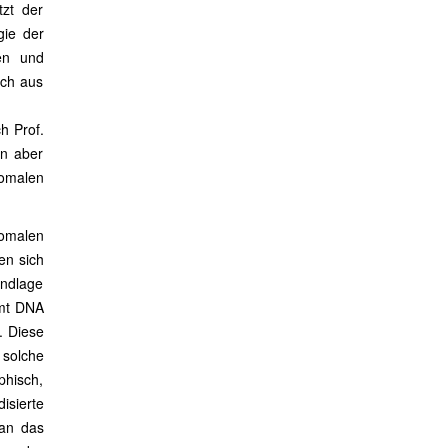
zt der
gie der
en und
uch aus
ch Prof.
en aber
omalen
somalen
en sich
undlage
 mt DNA
. Diese
 solche
phisch,
isierte
 an das