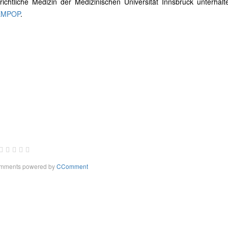
erichtliche Medizin der Medizinischen Universität Innsbruck unterhalt
MPOP
.
mments powered by
CComment