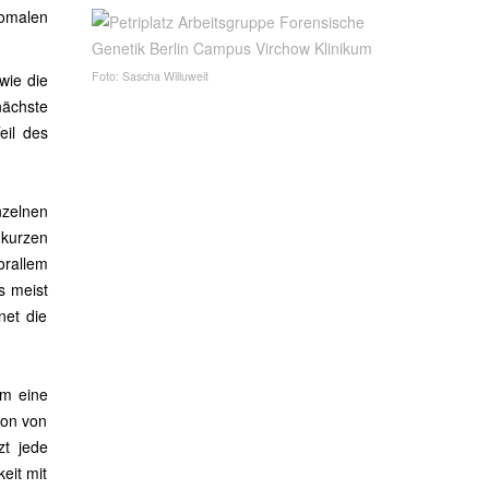
somalen
Foto: Sascha Willuweit
wie die
nächste
eil des
zelnen
kurzen
orallem
s meist
net die
um eine
ion von
zt jede
eit mit