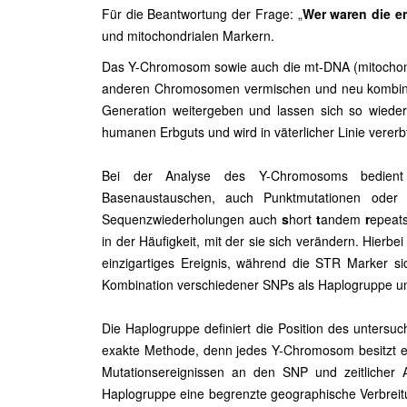
Für die Beantwortung der Frage: „
Wer waren die er
und mitochondrialen Markern.
Das Y-Chromosom sowie auch die mt-DNA (mitochondr
anderen Chromosomen vermischen und neu kombinie
Generation weitergeben und lassen sich so wiede
humanen Erbguts und wird in väterlicher Linie verer
Bei der Analyse des Y-Chromosoms bedient 
Basenaustauschen, auch Punktmutationen ode
Sequenzwiederholungen auch
s
hort
t
andem
r
epeat
in der Häufigkeit, mit der sie sich verändern. Hierbe
einzigartiges Ereignis, während die STR Marker s
Kombination verschiedener SNPs als Haplogruppe un
Die Haplogruppe definiert die Position des unter
exakte Methode, denn jedes Y-Chromosom besitzt ei
Mutationsereignissen an den SNP und zeitlicher 
Haplogruppe eine begrenzte geographische Verbreitu