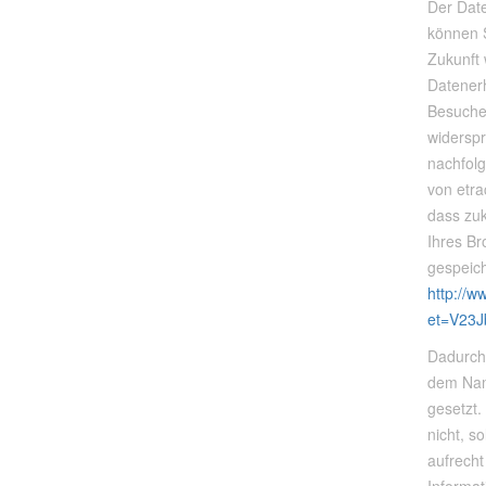
Der Dat
können S
Zukunft
Datener
Besucher
widersp
nachfol
von etra
dass zu
Ihres Br
gespeic
http://w
et=V23J
Dadurch 
dem Nam
gesetzt.
nicht, s
aufrecht