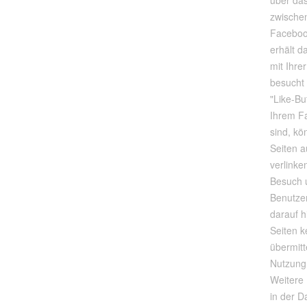
über das
zwische
Faceboo
erhält d
mit Ihre
besucht
"Like-Bu
Ihrem F
sind, kö
Seiten a
verlink
Besuch 
Benutze
darauf h
Seiten k
übermitt
Nutzung
Weitere 
in der D