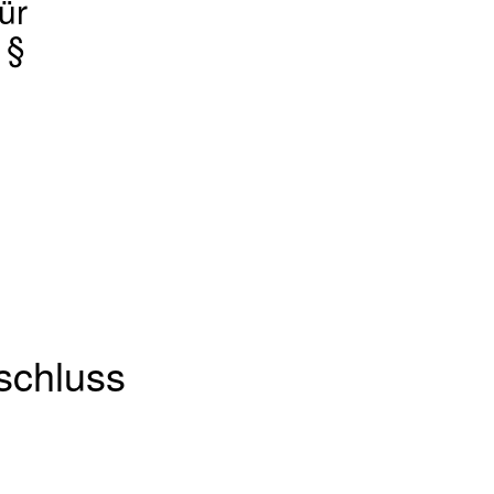
ür
 §
:
schluss