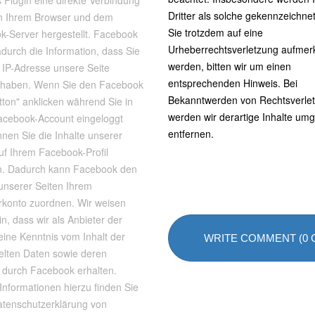
 Plugin eine direkte Verbindung
Dritter als solche gekennzeichnet
n Ihrem Browser und dem
Sie trotzdem auf eine
k-Server hergestellt. Facebook
Urheberrechtsverletzung aufme
adurch die Information, dass Sie
werden, bitten wir um einen
r IP-Adresse unsere Seite
entsprechenden Hinweis. Bei
 haben. Wenn Sie den Facebook
Bekanntwerden von Rechtsverle
tton" anklicken während Sie in
werden wir derartige Inhalte um
acebook-Account eingeloggt
entfernen.
nnen Sie die Inhalte unserer
uf Ihrem Facebook-Profil
en. Dadurch kann Facebook den
unserer Seiten Ihrem
rkonto zuordnen. Wir weisen
in, dass wir als Anbieter der
eine Kenntnis vom Inhalt der
WRITE COMMENT (0
elten Daten sowie deren
 durch Facebook erhalten.
Informationen hierzu finden Sie
atenschutzerklärung von