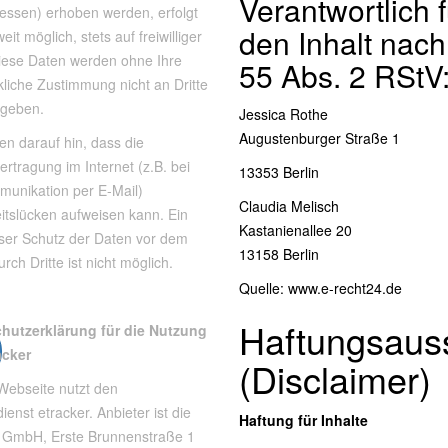
Verantwortlich f
essen) erhoben werden, erfolgt
den Inhalt nach
eit möglich, stets auf freiwilliger
Diese Daten werden ohne Ihre
55 Abs. 2 RStV
liche Zustimmung nicht an Dritte
egeben.
Jessica Rothe
Augustenburger Straße 1
en darauf hin, dass die
rtragung im Internet (z.B. bei
13353 Berlin
munikation per E-Mail)
Claudia Melisch
itslücken aufweisen kann. Ein
Kastanienallee 20
oser Schutz der Daten vor dem
13158 Berlin
urch Dritte ist nicht möglich.
Quelle:
www.e-recht24.de
Haftungsaus
hutzerklärung für die Nutzung
acker
(Disclaimer)
Webseite nutzt den
ienst etracker. Anbieter ist die
Haftung für Inhalte
r GmbH, Erste Brunnenstraße 1