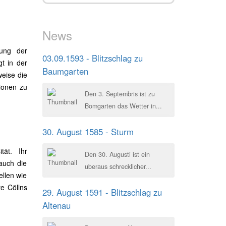
News
tung der
03.09.1593 - Blitzschlag zu
gt in der
Baumgarten
weise die
tionen zu
Den 3. Septembris ist zu
Bomgarten das Wetter in...
30. August 1585 - Sturm
tät. Ihr
Den 30. Augusti ist ein
auch die
uberaus schrecklicher...
ellen wie
te Cöllns
29. August 1591 - Blitzschlag zu
Altenau