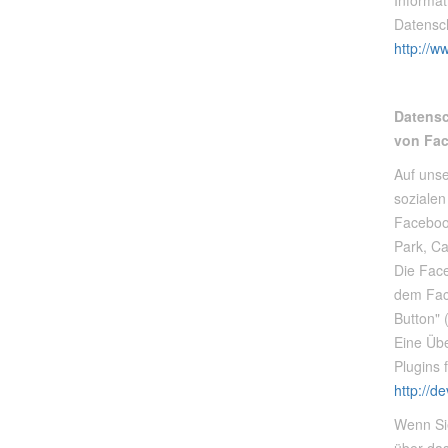
Informat
Datensc
http://w
Datensc
von Fac
Auf unse
soziale
Faceboo
Park, Ca
Die Fac
dem Fac
Button" 
Eine Übe
Plugins 
http://d
Wenn Si