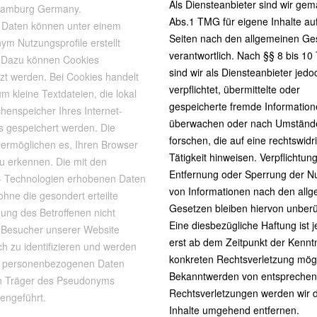
Als Diensteanbieter sind wir gem
Hamburg Germany.
Abs.1 TMG für eigene Inhalte au
 Daten können unter einem
Seiten nach den allgemeinen Ge
m Nutzungsprofile erstellt
verantwortlich. Nach §§ 8 bis 1
 Dazu können Cookies
sind wir als Diensteanbieter jedo
zt werden. Bei Cookies handelt
verpflichtet, übermittelte oder
um kleine Textdateien, die lokal
gespeicherte fremde Information
henspeicher Ihres Internet-
überwachen oder nach Umständ
s gespeichert werden. Die
forschen, die auf eine rechtswidr
 ermöglichen es, Ihren Browser
Tätigkeit hinweisen. Verpflichtun
u erkennen. Die mit den
Entfernung oder Sperrung der N
r- Technologien erhobenen Daten
von Informationen nach den all
hne die gesondert erteilte
Gesetzen bleiben hiervon unberü
ung des Betroffenen nicht
Eine diesbezügliche Haftung ist 
, Besucher unserer Website
erst ab dem Zeitpunkt der Kenntn
ch zu identifizieren und werden
konkreten Rechtsverletzung mögl
it personenbezogenen Daten
Bekanntwerden von entspreche
n Träger des Pseudonyms
Rechtsverletzungen werden wir 
ngeführt.
Inhalte umgehend entfernen.