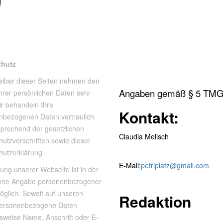
chutz
eiber dieser Seiten nehmen den
Angaben gemäß § 5 TMG
hrer persönlichen Daten sehr
ir behandeln Ihre
Kontakt:
nbezogenen Daten vertraulich
sprechend der gesetzlichen
Claudia Melisch
utzvorschriften sowie dieser
hutzerklärung.
E-Mail:
petriplatz@gmail.com
ung unserer Webseite ist in der
hne Angabe personenbezogener
öglich. Soweit auf unseren
Redaktion
personenbezogene Daten
lsweise Name, Anschrift oder E-