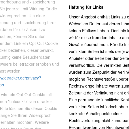
enerhebung und - speicherung
Haftung für Links
ie jederzeit mit Wirkung für die
 widersprechen. Um einer
Unser Angebot enthält Links zu 
hebung und -speicherung Ihrer
Webseiten Dritter, auf deren Inha
daten für die Zukunft zu
keinen Einfluss haben. Deshalb
rechen, können Sie unter
wir für diese fremden Inhalte au
gendem Link ein Opt-Out-Cookie
Gewähr übernehmen. Für die Inh
cker beziehen, dieser bewirkt,
verlinkten Seiten ist stets der jew
künftig keine Besucherdaten
Anbieter oder Betreiber der Seit
owsers bei etracker erhoben und
verantwortlich. Die verlinkten Sei
hert werden:
wurden zum Zeitpunkt der Verlin
ww.etracker.de/privacy?
mögliche Rechtsverstöße überprü
bb
Rechtswidrige Inhalte waren zu
Zeitpunkt der Verlinkung nicht e
wird ein Opt-Out-Cookie mit
Eine permanente inhaltliche Kont
en "cntcookie" von etracker
verlinkten Seiten ist jedoch ohne
 Bitte löschen Sie diesen Cookie
konkrete Anhaltspunkte einer
olange Sie Ihren Widerspruch
Rechtsverletzung nicht zumutbar.
 erhalten möchten. Weitere
Bekanntwerden von Rechtsverle