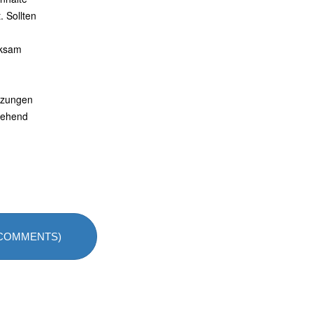
. Sollten
rksam
tzungen
gehend
 COMMENTS)