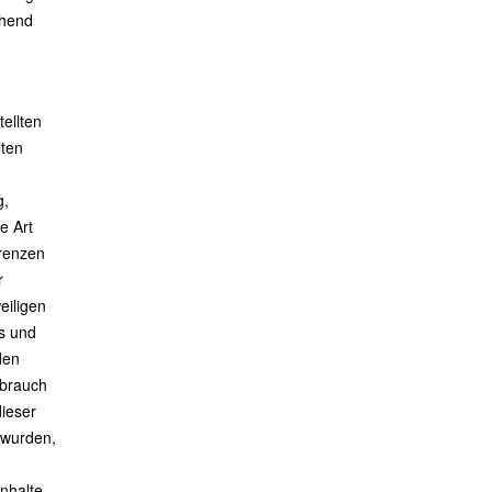
ehend
tellten
iten
g,
e Art
renzen
r
eiligen
ds und
den
ebrauch
dieser
t wurden,
nhalte