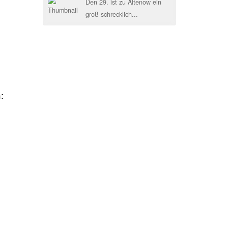
Den 29. ist zu Altenow ein
groß schrecklich...
: