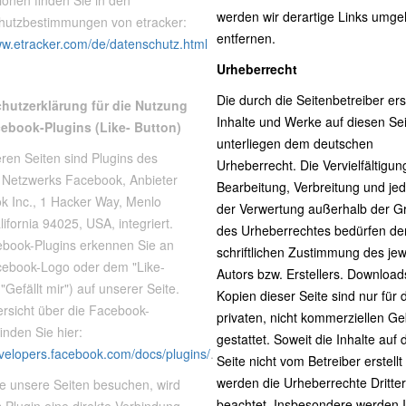
ionen finden Sie in den
werden wir derartige Links umg
hutzbestimmungen von etracker:
entfernen.
ww.etracker.com/de/datenschutz.html
Urheberrecht
Die durch die Seitenbetreiber ers
hutzerklärung für die Nutzung
Inhalte und Werke auf diesen Se
ebook-Plugins (Like- Button)
unterliegen dem deutschen
ren Seiten sind Plugins des
Urheberrecht. Die Vervielfältigun
n Netzwerks Facebook, Anbieter
Bearbeitung, Verbreitung und jed
k Inc., 1 Hacker Way, Menlo
der Verwertung außerhalb der G
lifornia 94025, USA, integriert.
des Urheberrechtes bedürfen de
ebook-Plugins erkennen Sie an
schriftlichen Zustimmung des jew
ebook-Logo oder dem "Like-
Autors bzw. Erstellers. Downloa
("Gefällt mir") auf unserer Seite.
Kopien dieser Seite sind nur für 
rsicht über die Facebook-
privaten, nicht kommerziellen G
finden Sie hier:
gestattet. Soweit die Inhalte auf 
evelopers.facebook.com/docs/plugins/
.
Seite nicht vom Betreiber erstell
werden die Urheberrechte Dritter
e unsere Seiten besuchen, wird
beachtet. Insbesondere werden I