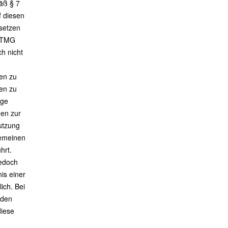
äß § 7
f diesen
setzen
0 TMG
ch nicht
en zu
en zu
ige
gen zur
utzung
gemeinen
hrt.
jedoch
is einer
ich. Bei
nden
diese