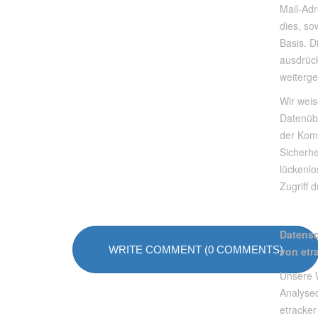
Mail-Adr
dies, sow
Basis. 
ausdrück
weiterg
Wir weis
Datenübe
der Kom
Sicherhe
lückenl
Zugriff d
Datensc
WRITE COMMENT (0 COMMENTS)
von etr
Unsere 
Analysed
etracke