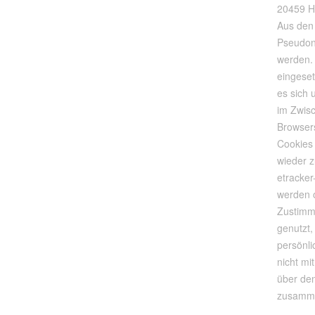
20459 
Aus den
Pseudony
werden.
eingeset
es sich 
im Zwisc
Browser
Cookies
wieder z
etracke
werden o
Zustimm
genutzt
persönli
nicht m
über de
zusamme