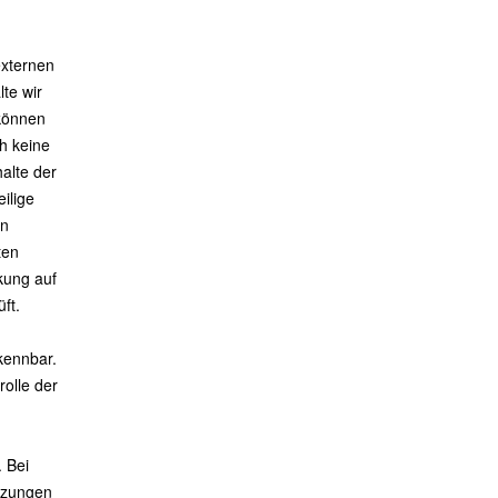
externen
lte wir
 können
ch keine
alte der
eilige
en
ten
kung auf
ft.
m
rkennbar.
rolle der
 Bei
tzungen