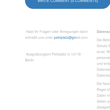
WRITE COMMENT (0 COMMENTS)
Habt Ihr Fragen oder Anregungen dann
Datens
schreibt uns unter
petriplatz@gm
ail.com
Die Betr
Schutz I
ernst. W
Ausgrabungsort Petriplatz in 10178
persone
Berlin
und ent
Datensch
Datensc
Die Nutz
Regel o
Daten m
Seiten 
(beispie