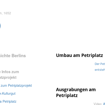
ln, 1652
ichte Berlins
Umbau am Petriplatz
Der Pet
entste
e Infos zum
atzprojekt
zum Petriplatzprojekt
Ausgrabungen am
-Kulturgut
Petriplatz
a Petriplatz
Video:
A