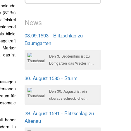
rholende
s (STRs)
felsfrei
News
estehend
s Allele
03.09.1593 - Blitzschlag zu
agekraft
Baumgarten
R Marker
, das ist
Den 3. Septembris ist zu
Bomgarten das Wetter in...
30. August 1585 - Sturm
Aussagen
Personen
Den 30. Augusti ist ein
lraum für
uberaus schrecklicher...
mosomale
29. August 1591 - Blitzschlag zu
it hoher
Altenau
dern. In