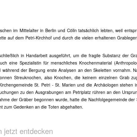
en im Mittelalter in Berlin und Cölln tatsächlich lebten, weil ents
ette auf dem Petri-Kirchhof und durch die vielen erhaltenen Grableg
hließlich in Handarbeit ausgeführt, um die fragile Substanz der Gra
h eine Spezialistin für menschliches Knochenmaterial (Anthropolog
nd während der Bergung erste Analysen an den Skeletten vornahm. 
onnen Streuknochen, also Knochen, die keinem einzelnen Grab zu
Kirchengemeinde St. Petri - St. Marien und die Archäologen stehen 
suchungen zu den Ausgrabungen am Petriplatz rühren an den Ursprun
nahme der Gräber begonnen wurde, hatte die Nachfolgegemeinde der St
t zum Gedenken an die Toten abgehalten.
n jetzt entdecken