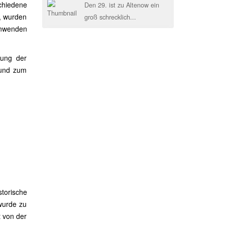
chiedene
Den 29. ist zu Altenow ein
n, wurden
groß schrecklich...
anwenden
lung der
 und zum
torische
wurde zu
t von der