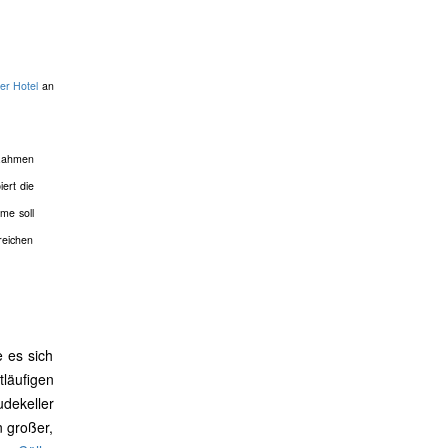
zer Hotel
an
 Rahmen
ert die
me soll
reichen
 es sich
läufigen
dekeller
n großer,