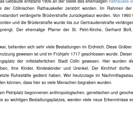
Das Gebäude entstand 1906 an der Stelle des ehemaligen
Rathauses v
e der Cöllnischen Rathauskeller zerstört worden. Im Rahmen der 
henstandort verlängerte Brüderstraße zurückgebaut worden. Von 1960 
 worden und die Brüderstraße wurde bis zur Gertraudenstraße verlänger
prengt. Der ehemalige Pfarrer der St. Petri-Kirche, Gerhard Boß,
r, befanden sich sehr viele Bestattungen im Erdreich. Diese Gräber
Benutzung gewesen ist und im Frühjahr 1717 geschlossen wurde. Dieser
ngsplatz der mittelalterlichen Stadt Cölln gewesen. Hier wurden di
aben, ihre Kinder, Kindeskinder und Urenkel. Der Kirchhof dürfte
s letzte Ruhestätte gedient haben. Wer heutzutage im Nachmittagssta
llen können, dass hier so viele Menschen begraben wurden.
am Petriplatz begonnenen anthropologischen, genetischen und geoch
te so wichtigen Bestattungsplatzes, werden viele neue Erkenntnisse e