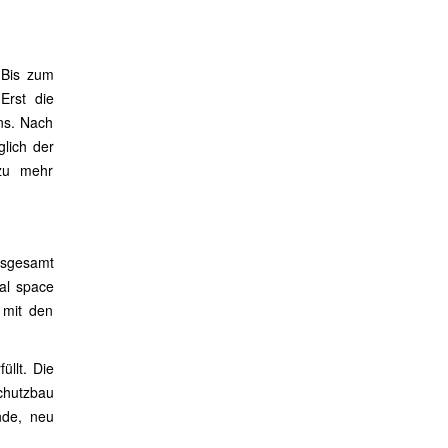
. Bis zum
Erst die
ns. Nach
lich der
 zu mehr
nsgesamt
al space
 mit den
üllt. Die
chutzbau
nde, neu