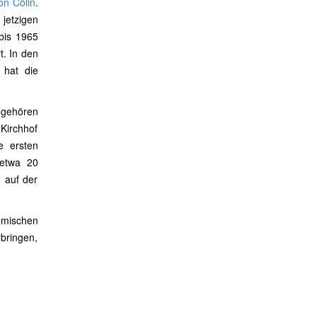
on Cölln
.
jetzigen
bis 1965
t. In den
 hat die
 gehören
 Kirchhof
e ersten
 etwa 20
u auf der
emischen
rbringen,