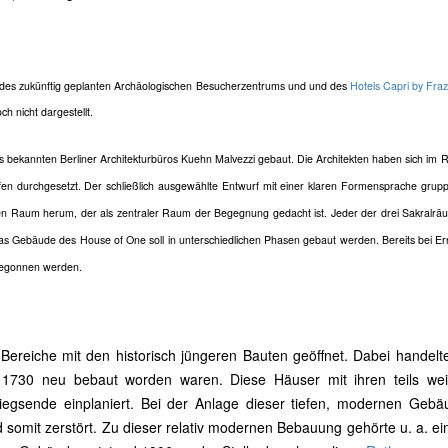
e des zukünftig geplanten Archäologischen Besucherzentrums und und des
Hotels Capri by Fra
och nicht dargestellt.
s bekannten Berliner Architekturbüros
Kuehn Ma
lvezz
i
gebaut. Die Architekten haben sich im
fen durchgesetzt. Der schließlich ausgewählte Entwurf mit einer klaren Formensprache gruppi
n Raum herum, der als zentraler Raum der Begegnung gedacht ist. Jeder der drei Sakralräu
Das Gebäude des House of One soll in unterschiedlichen Phasen gebaut werden. Bereits bei Er
begonnen werden.
reiche mit den historisch jüngeren Bauten geöffnet. Dabei handelte
730 neu bebaut worden waren. Diese Häuser mit ihren teils weit
iegsende einplaniert. Bei der Anlage dieser tiefen, modernen Gebäu
somit zerstört. Zu dieser relativ modernen Bebauung gehörte u. a. ei