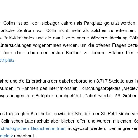
m Cöllns ist seit den siebziger Jahren als Parkplatz genutzt worden
orische Zentrum von Cölln nicht mehr als solches zu erkennen. 
s Petri-Kirchhofes und die damit verbundene Wiederentdeckung Cöll
 Untersuchungen vorgenommen werden, um die offenen Fragen bezüg
r über das Leben der ersten Berliner zu lernen. Erfahre hier
riplatz
.
ahre und die Erforschung der dabei geborgenen 3.717 Skelette aus i
wurden im Rahmen des internationalen Forschungsprojektes „Mediev
Ausgrabungen am Petriplatz durchgeführt. Dabei wurden 56 Gräber
freigelegten Kirchhofes, sowie der Standort der St. Petri-Kirche verf
Cöllnischen Lateinschule aber blieben offen und wurden mit einem S
rchäologischen Besucherzentrum
ausgebaut werden. Der angrenze
dtplatz
umgebaut.