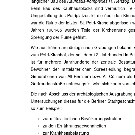
länglicher Bau des
Kaufhaus-Komplexes R. Hertzog
. 
Beim Bau des Kaufhausblocks sind vermutlich Teil
Umgestaltung des Petriplatzes ist die über den Kirc
war die Ruine der letzten St. Petri-Kirche abgerissen
Jahren 1964/65 wurden Teile der Kirchenruine ges
Sprengung der Ruine gefilmt.
Wie aus frühen archäologischen Grabungen bekannt wa
zum Petri-Kirchhof, der seit dem 12. Jahrhundert in 
ist für mehrere Jahrhunderte der zentrale Bestattu
Bewohner der mittelalterlichen Spreesiedlung begr
Generationen von Alt-Berlinern bzw. Alt-Cöllnern al
Gertraudenstraße unterwegs ist wird sich kaum vorste
Die nach Abschluss der archäologischen Ausgrabung 
Untersuchungen dieses für die Berliner Stadtgeschich
so zum Beispiel:
zur mittelalterlichen Bevölkerungsstruktur
zu den Ernährungsgewohnheiten
zur Krankheitsbelastung