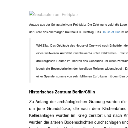
Auszug aus der Schautafel vom Petriplatz. Die Zeichnung zeigt die Lag
der Stelle des ehemaligen Kaufhaus R. Hertzog. Das
House of One
ist n
Wiki Zitat: Das Gebäude des House of One wird nach Entwürfen de
eines weltweiten Architekturwettbewerbs unter zahlreichen Entwür
drei religiösen Räume im Inneren des Gebäudes um einen zentrale
jedoch die Besonderheiten der jeweiligen Religion widerspiegeln. 
einer Spendensumme von zehn Millionen Euro kann mit dem Bau 
Historisches Zentrum Berlin/Cölln
Zu Anfang der archäologischen Grabung wurden die Be
um jene Grundstücke, die nach dem Kirchenbrand 1
Kelleranlagen wurden im Krieg zerstört und nach Kr
wurde
n die älteren Bodenschichten durchschlagen und 