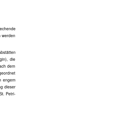
prechende
en werden
bstätten
in), die
Nach dem
geordnet
in engem
g dieser
. Petri-