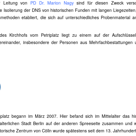
er Leitung von
PD Dr. Marion Nagy
sind für diesen Zweck vers
die Isolierung der DNS von historischen Funden mit langen Liegezeite
ethoden etabliert, die sich auf unterschiedliches Probenmaterial 
es Kirchhofs vom Petriplatz liegt zu einem auf der Aufschlüsse
untereinander, insbesondere der Personen aus Mehrfachbestattungen
iplatz begann im März 2007. Hier befand sich im Mittelalter das his
lalterlichen Stadt Berlin auf der anderen Spreeseite zusammen und 
storische Zentrum von Cölln wurde spätestens seit dem 13. Jahrhunder