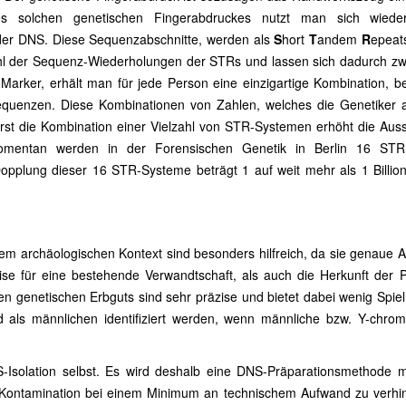
nes solchen genetischen Fingerabdruckes nutzt man sich wiede
der DNS. Diese Sequenzabschnitte, werden als
S
hort
T
andem
R
epeat
hl der Sequenz-Wiederholungen der STRs und lassen sich dadurch zwei
arker, erhält man für jede Person eine einzigartige Kombination, b
quenzen. Diese Kombinationen von Zahlen, welches die Genetiker al
rst die Kombination einer Vielzahl von STR-Systemen erhöht die Auss
. Momentan werden in der Forensischen Genetik in Berlin 16 ST
r Dopplung dieser 16 STR-Systeme beträgt 1 auf weit mehr als 1 Billion
m archäologischen Kontext sind besonders hilfreich, da sie genaue 
se für eine bestehende Verwandtschaft, als auch die Herkunft der 
en genetischen Erbguts sind sehr präzise und bietet dabei wenig Spie
d als männlichen identifiziert werden, wenn männliche bzw. Y-chro
NS-Isolation selbst. Es wird deshalb eine DNS-Präparationsmethode m
 Kontamination bei einem Minimum an technischem Aufwand zu verhin