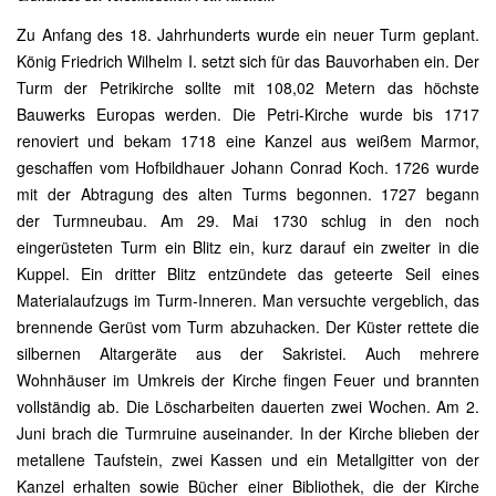
Zu Anfang des 18. Jahrhunderts wurde ein neuer Turm geplant.
König Friedrich Wilhelm I. setzt sich für das Bauvorhaben ein. Der
Turm der Petrikirche sollte mit 108,02 Metern das höchste
Bauwerks Europas werden. Die Petri-Kirche wurde bis 1717
renoviert und bekam 1718 eine Kanzel aus weißem Marmor,
geschaffen vom Hofbildhauer Johann Conrad Koch. 1726 wurde
mit der Abtragung des alten Turms begonnen. 1727 begann
der Turmneubau. Am 29. Mai 1730 schlug in den noch
eingerüsteten Turm ein Blitz ein, kurz darauf ein zweiter in die
Kuppel. Ein dritter Blitz entzündete das geteerte Seil eines
Materialaufzugs im Turm-Inneren. Man versuchte vergeblich, das
brennende Gerüst vom Turm abzuhacken. Der Küster rettete die
silbernen Altargeräte aus der Sakristei. Auch mehrere
Wohnhäuser im Umkreis der Kirche fingen Feuer und brannten
vollständig ab. Die Löscharbeiten dauerten zwei Wochen. Am 2.
Juni brach die Turmruine auseinander. In der Kirche blieben der
metallene Taufstein, zwei Kassen und ein Metallgitter von der
Kanzel erhalten sowie Bücher einer Bibliothek, die der Kirche