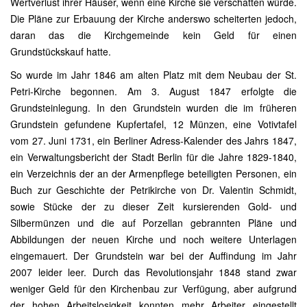
Wertverlust ihrer Häuser, wenn eine Kirche sie verschatten würde.
Die Pläne zur Erbauung der Kirche anderswo scheiterten jedoch,
daran das die Kirchgemeinde kein Geld für einen
Grundstückskauf hatte.
So wurde im Jahr 1846 am alten Platz mit dem Neubau der St.
Petri-Kirche begonnen. Am 3. August 1847 erfolgte die
Grundsteinlegung. In den Grundstein wurden die im früheren
Grundstein gefundene Kupfertafel, 12 Münzen, eine Votivtafel
vom 27. Juni 1731, ein Berliner Adress-Kalender des Jahrs 1847,
ein Verwaltungsbericht der Stadt Berlin für die Jahre 1829-1840,
ein Verzeichnis der an der Armenpflege beteiligten Personen, ein
Buch zur Geschichte der Petrikirche von Dr. Valentin Schmidt,
sowie Stücke der zu dieser Zeit kursierenden Gold- und
Silbermünzen und die auf Porzellan gebrannten Pläne und
Abbildungen der neuen Kirche und noch weitere Unterlagen
eingemauert. Der Grundstein war bei der Auffindung im Jahr
2007 leider leer. Durch das Revolutionsjahr 1848 stand zwar
weniger Geld für den Kirchenbau zur Verfügung, aber aufgrund
der hohen Arbeitslosigkeit konnten mehr Arbeiter eingestellt