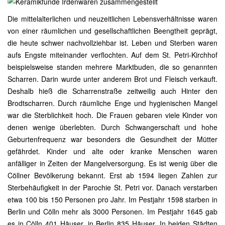
Die mittelalterlichen und neuzeitlichen Lebensverhältnisse waren
von einer räumlichen und gesellschaftlichen Beengtheit geprägt,
die heute schwer nachvollziehbar ist. Leben und Sterben waren
aufs Engste miteinander verflochten. Auf dem St. Petri-Kirchhof
beispielsweise standen mehrere Marktbuden, die so genannten
Scharren. Darin wurde unter anderem Brot und Fleisch verkauft.
Deshalb hieß die Scharrenstraße zeitweilig auch Hinter den
Brodtscharren. Durch räumliche Enge und hygienischen Mangel
war die Sterblichkeit hoch. Die Frauen gebaren viele Kinder von
denen wenige überlebten. Durch Schwangerschaft und hohe
Geburtenfrequenz war besonders die Gesundheit der Mütter
gefährdet. Kinder und alte oder kranke Menschen waren
anfälliger in Zeiten der Mangelversorgung. Es ist wenig über die
Cöllner Bevölkerung bekannt. Erst ab 1594 liegen Zahlen zur
Sterbehäufigkeit in der Parochie St. Petri vor. Danach verstarben
etwa 100 bis 150 Personen pro Jahr. Im Pestjahr 1598 starben in
Berlin und Cölln mehr als 3000 Personen. Im Pestjahr 1645 gab
es in Cölln 401 Häuser, in Berlin 835 Häuser. In beiden Städten