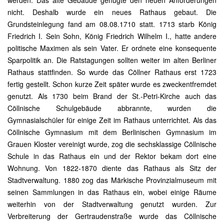
werden. Das alte Gebäude genügte den neuen Anforderungen
nicht. Deshalb wurde ein neues Rathaus gebaut. Die
Grundsteinlegung fand am 08.08.1710 statt. 1713 starb König
Friedrich I. Sein Sohn, König Friedrich Wilhelm I., hatte andere
politische Maximen als sein Vater. Er ordnete eine konsequente
Sparpolitik an. Die Ratstagungen sollten weiter im alten Berliner
Rathaus stattfinden. So wurde das Cöllner Rathaus erst 1723
fertig gestellt. Schon kurze Zeit später wurde es zweckentfremdet
genutzt. Als 1730 beim Brand der St.-Petri-Kirche auch das
Cöllnische Schulgebäude abbrannte, wurden die
Gymnasialschüler für einige Zeit im Rathaus unterrichtet. Als das
Cöllnische Gymnasium mit dem Berlinischen Gymnasium im
Grauen Kloster vereinigt wurde, zog die sechsklassige Cöllnische
Schule in das Rathaus ein und der Rektor bekam dort eine
Wohnung. Von 1822-1870 diente das Rathaus als Sitz der
Stadtverwaltung. 1880 zog das Märkische Provinzialmuseum mit
seinen Sammlungen in das Rathaus ein, wobei einige Räume
weiterhin von der Stadtverwaltung genutzt wurden. Zur
Verbreiterung der Gertraudenstraße wurde das Cöllnische